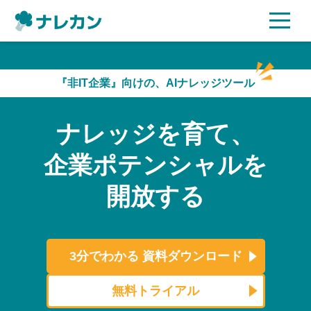
ご利用プラン
『非IT企業』向けの、AIナレッジツール
AI機能
ナレッジを育て、
ご利用企業様の声
企業ポテンシャルを
セキュリティ
開放する
充実サポート
よくある質問
3分でわかる
資料ダウンロード
資料ダウンロード
無料トライアル