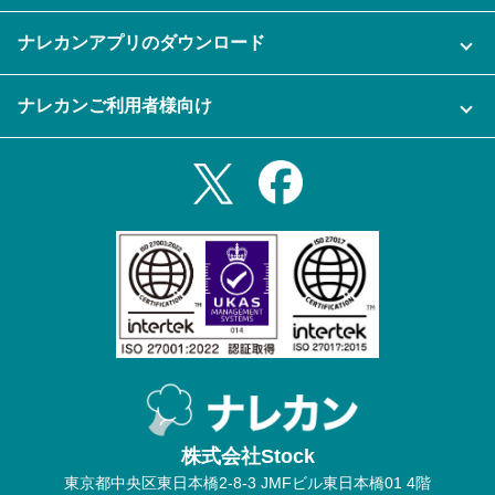
よくある質問
運営会社
セキュリティ
ナレカンアプリのダウンロード
充実サポート
ナレカン公式ブログ
資料をダウンロードする
スマホ・タブレットアプリをダウンロード
ナレカンご利用者様向け
セミナー一覧
無料トライアルのお申込み
iPhoneアプリ
ログイン
業務効率化ガイド
Slack連携
Androidアプリ
利用規約
Teams連携
iPadアプリ
プライバシーポリシー
メール自動転送機能
Androidタブレットアプリ
特定商取引法
ナレカンの紹介動画
株式会社Stock
東京都中央区東日本橋2-8-3 JMFビル東日本橋01 4階