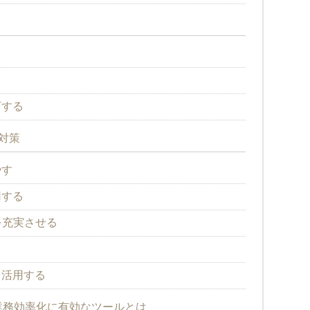
る
下する
対策
やす
用する
を充実させる
を活用する
業務効率化に有効なツールとは