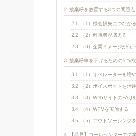
2
放棄呼を放置する3つの問題点
2.1
（1）機会損失につなが
2.2
（2）離職者が増える
2.3
（3）企業イメージが低
3
放棄呼率を下げるための5つの
3.1
（1）オペレーターを増
3.2
（2）ボイスボットを活
3.3
（3）WebサイトのFAQ
3.4
（4）WFMを実施する
3.5
（5）アウトソーシング
4
【必見】コールセンターでの