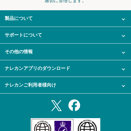
適切に管理します。
製品について
ご利用プラン
サポートについて
AI機能
ナレカンに関するお問い合わせ
その他の情報
ご利用企業様の声
よくある質問
運営会社
セキュリティ
ナレカンアプリのダウンロード
充実サポート
ナレカン公式ブログ
資料をダウンロードする
スマホ・タブレットアプリをダウンロード
ナレカンご利用者様向け
セミナー一覧
無料トライアルのお申込み
iPhoneアプリ
ログイン
業務効率化ガイド
Slack連携
Androidアプリ
利用規約
Teams連携
iPadアプリ
プライバシーポリシー
メール自動転送機能
Androidタブレットアプリ