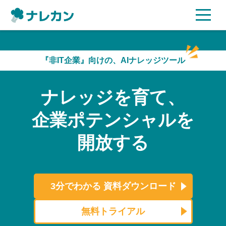
ご利用プラン
『非IT企業』向けの、AIナレッジツール
AI機能
ナレッジを育て、
ご利用企業様の声
企業ポテンシャルを
セキュリティ
開放する
充実サポート
よくある質問
3分でわかる
資料ダウンロード
資料ダウンロード
無料トライアル