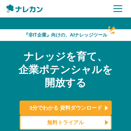
ご利用プラン
『非IT企業』向けの、AIナレッジツール
AI機能
ナレッジを育て、
ご利用企業様の声
企業ポテンシャルを
セキュリティ
開放する
充実サポート
よくある質問
3分でわかる
資料ダウンロード
資料ダウンロード
無料トライアル