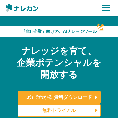
ご利用プラン
『非IT企業』向けの、AIナレッジツール
AI機能
ナレッジを育て、
ご利用企業様の声
企業ポテンシャルを
セキュリティ
開放する
充実サポート
よくある質問
3分でわかる
資料ダウンロード
資料ダウンロード
無料トライアル