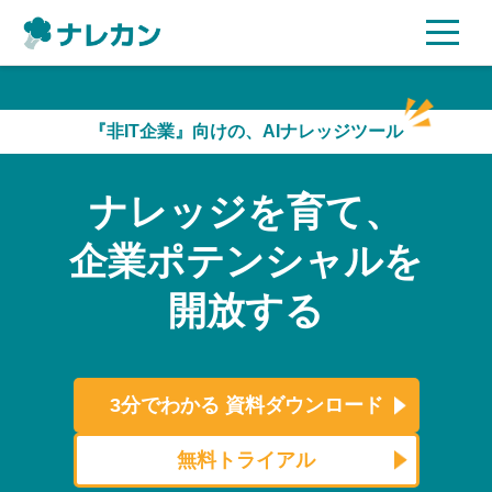
ご利用プラン
『非IT企業』向けの、AIナレッジツール
AI機能
ナレッジを育て、
ご利用企業様の声
企業ポテンシャルを
セキュリティ
開放する
充実サポート
よくある質問
3分でわかる
資料ダウンロード
資料ダウンロード
無料トライアル