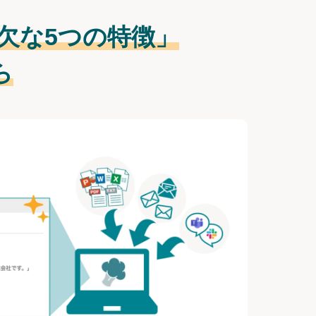
欠な
5つの特徴」
ら