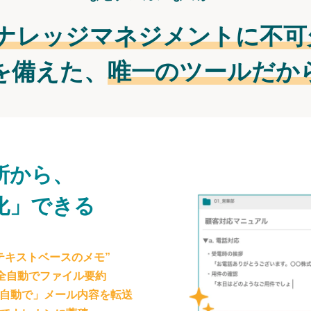
ナレッジマネジメントに不可
を備えた、
唯一のツールだか
所から、
化」できる
テキストベースのメモ”
が全自動でファイル要約
自動で」メール内容を転送