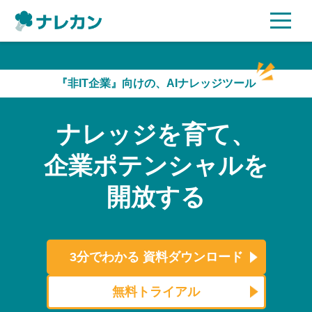
ご利用プラン
『非IT企業』向けの、AIナレッジツール
AI機能
ナレッジを育て、
ご利用企業様の声
企業ポテンシャルを
セキュリティ
開放する
充実サポート
よくある質問
3分でわかる
資料ダウンロード
資料ダウンロード
無料トライアル