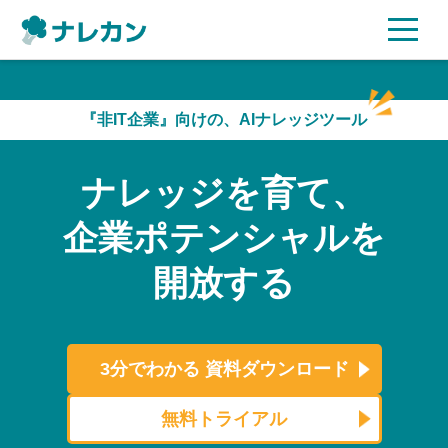
ご利用プラン
『非IT企業』向けの、AIナレッジツール
AI機能
ナレッジを育て、
ご利用企業様の声
企業ポテンシャルを
セキュリティ
開放する
充実サポート
よくある質問
3分でわかる
資料ダウンロード
資料ダウンロード
無料トライアル