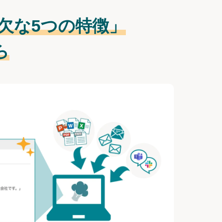
欠な
5つの特徴」
ら