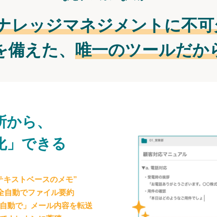
ナレッジマネジメントに不可
を備えた、
唯一のツールだか
所から、
化」できる
テキストベースのメモ”
が全自動でファイル要約
自動で」メール内容を転送