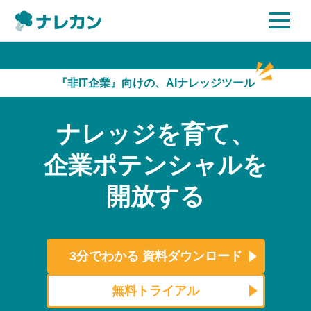
ご利用プラン
『非IT企業』向けの、AIナレッジツール
AI機能
ナレッジを育て、
ご利用企業様の声
企業ポテンシャルを
セキュリティ
開放する
充実サポート
よくある質問
3分でわかる
資料ダウンロード
資料ダウンロード
無料トライアル