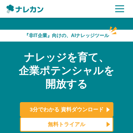
ご利用プラン
『非IT企業』向けの、AIナレッジツール
AI機能
ナレッジを育て、
ご利用企業様の声
企業ポテンシャルを
セキュリティ
開放する
充実サポート
よくある質問
3分でわかる
資料ダウンロード
資料ダウンロード
無料トライアル