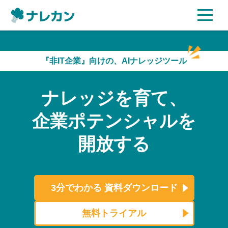
ご利用プラン
『非IT企業』向けの、AIナレッジツール
AI機能
ナレッジを育て、
ご利用企業様の声
企業ポテンシャルを
セキュリティ
開放する
充実サポート
よくある質問
3分でわかる
資料ダウンロード
資料ダウンロード
無料トライアル