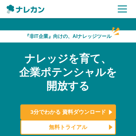
ご利用プラン
『非IT企業』向けの、AIナレッジツール
AI機能
ナレッジを育て、
ご利用企業様の声
企業ポテンシャルを
セキュリティ
開放する
充実サポート
よくある質問
3分でわかる
資料ダウンロード
資料ダウンロード
無料トライアル